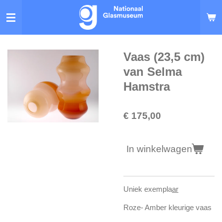
Ga
direct
naar
de
hoofdinhoud
Vaas (23,5 cm)
van Selma
Hamstra
€ 175,00
In winkelwagen
Uniek exempla
ar
Roze- Amber kleurige vaas