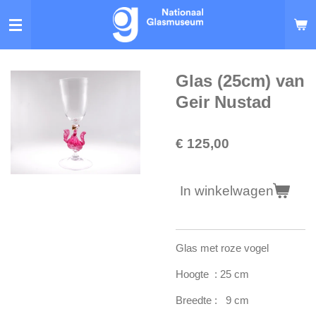
Ga
direct
naar
de
hoofdinhoud
Glas (25cm) van
Geir Nustad
€ 125,00
In winkelwagen
Glas met roze vogel
Hoogte : 25 cm
Breedte : 9 cm