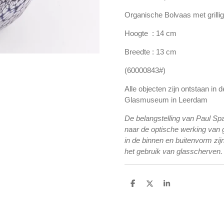
Organische Bolvaas met grilli
Hoogte : 14 cm
Breedte : 13 cm
(60000843#)
Alle objecten zijn ontstaan in 
Glasmuseum in Leerdam
De belangstelling van Paul Sp
naar de optische werking van gl
in de binnen en buitenvorm zijn
het gebruik van glasscherven.
D
D
S
e
e
h
l
e
a
e
l
r
n
e