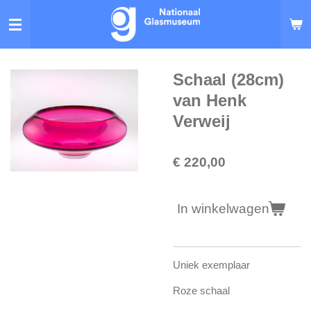
Ga
direct
naar
de
hoofdinhoud
Schaal (28cm)
van Henk
Verweij
€ 220,00
In winkelwagen
Uniek exemplaar
Roze schaal