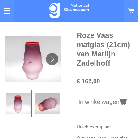
Ga
direct
naar
de
hoofdinhoud
Roze Vaas
matglas (21cm)
van Marlijn
Zadelhoff
€ 165,00
In winkelwagen
Uniek exemplaar