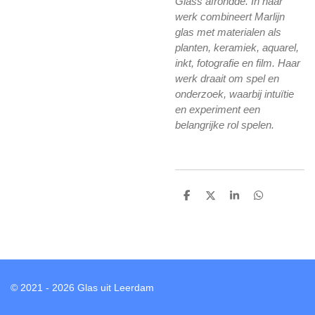
Glass afrondde. In haar
werk combineert Marlijn
glas met materialen als
planten, keramiek, aquarel,
inkt, fotografie en film. Haar
werk draait om spel en
onderzoek, waarbij intuïtie
en experiment een
belangrijke rol spelen.
D
D
S
D
e
e
h
e
l
e
a
l
e
l
r
e
n
e
n
© 2021 - 2026 Glas uit Leerdam