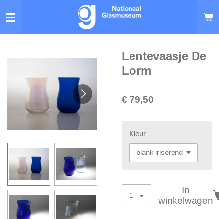
Ga
direct
naar
de
hoofdinhoud
Lentevaasje De
Lorm
€ 79,50
Kleur
In
winkelwagen