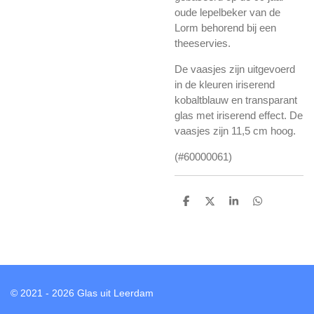
oude lepelbeker van de
Lorm behorend bij een
theeservies.
De vaasjes zijn uitgevoerd
in de kleuren iriserend
kobaltblauw en transparant
glas met iriserend effect. De
vaasjes zijn 11,5 cm hoog.
(#60000061)
D
D
S
D
e
e
h
e
l
e
a
l
e
l
r
e
n
e
n
© 2021 - 2026 Glas uit Leerdam